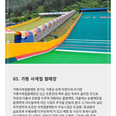
03. 가평 사계절 썰매장
가평사계절썰매장 경기도 가평군 상면 덕현리에 위치한
가평사계절썰매장은 인근 조종천과 백옥 같은 계곡이 즐비한 곳으로
자연과 더불어 조화를 이루며 여름에는 물썰매장, 겨울에는 눈썰매장을
운영하여 아이들에게 어린 시절의 추억을 만들어 준다. 9,780㎡의 넓은
부지면적에 조성된 사계절썰매장의 주요시설은 초급용/ 중급용의
슬로프와 수평보행기(무빙워커)가 있고 매점 및 식당의 휴게시설과
남녀 탈의실 및 샤워실, 어린이/일반 야외 수영장, 그늘막 4동 등의