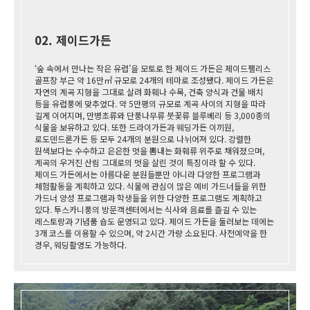
02. 제이드가든
‘숲 속에서 만나는 작은 유럽’을 모토로 한 제이드 가든은 제이드팰리스
골프장 부근 약 16만㎡ 규모로 24개의 테마로 조성됐다. 제이드 가든은
자연의 계곡 지형을 그대로 살려 화훼나 수목, 건축 양식과 건물 배치
등을 유럽풍에 맞추었다. 약 5만평의 규모로 계곡 사이의 지형을 따라
길게 이어지며, 만병초류와 단풍나무류 붓꽃류 블루베리 등 3,000종의
식물을 보유하고 있다. 또한 드라이가든과 웨딩가든 이끼원,
로도덴드론가든 등 모두 24개의 분원으로 나뉘어져 있다. 강렬한
원색보다는 수수하고 은은한 멋을 뽐내는 화훼류 위주로 채워졌으며,
계곡의 우거진 산림 그대로의 멋을 살린 것이 특징이라 할 수 있다.
제이드 가든에서는 아름다운 분원들뿐만 아니라 다양한 프로그램과
체험활동을 계획하고 있다. 식물에 관심이 많은 예비 가드너들을 위한
가드너 양성 프로그램과 학생들을 위한 다양한 프로그램도 계획하고
있다. 투스카니풍의 방문객센터에서는 식사와 음료를 즐길 수 있는
레스토랑과 기념품 숍도 운영되고 있다. 제이드 가든을 둘러보는 데에는
3개 코스를 이용할 수 있으며, 약 2시간 가량 소요된다. 사전예약을 한
경우, 웨딩촬영도 가능하다.