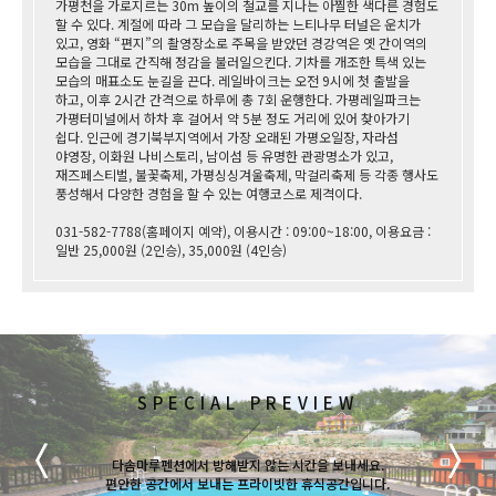
가평천을 가로지르는 30m 높이의 철교를 지나는 아찔한 색다른 경험도
할 수 있다. 계절에 따라 그 모습을 달리하는 느티나무 터널은 운치가
있고, 영화 “편지”의 촬영장소로 주목을 받았던 경강역은 옛 간이역의
모습을 그대로 간직해 정감을 불러일으킨다. 기차를 개조한 특색 있는
모습의 매표소도 눈길을 끈다. 레일바이크는 오전 9시에 첫 출발을
하고, 이후 2시간 간격으로 하루에 총 7회 운행한다. 가평레일파크는
가평터미널에서 하차 후 걸어서 약 5분 정도 거리에 있어 찾아가기
쉽다. 인근에 경기북부지역에서 가장 오래된 가평오일장, 자라섬
야영장, 이화원 나비스토리, 남이섬 등 유명한 관광명소가 있고,
재즈페스티벌, 불꽃축제, 가평싱싱겨울축제, 막걸리축제 등 각종 행사도
풍성해서 다양한 경험을 할 수 있는 여행코스로 제격이다.
031-582-7788(홈페이지 예약), 이용시간 : 09:00~18:00, 이용요금 :
일반 25,000원 (2인승), 35,000원 (4인승)
SPECIAL PREVIEW
ROOM PREVIEW
LANDSCAPE
다솜마루펜션에서 방해받지 않는 시간을 보내세요.
다솜마루펜션에서 방해받지 않는 시간을 보내세요.
다솜마루펜션에서 방해받지 않는 시간을 보내세요.
편안한 공간에서 보내는 프라이빗한 휴식공간입니다.
편안한 공간에서 보내는 프라이빗한 휴식공간입니다.
편안한 공간에서 보내는 프라이빗한 휴식공간입니다.